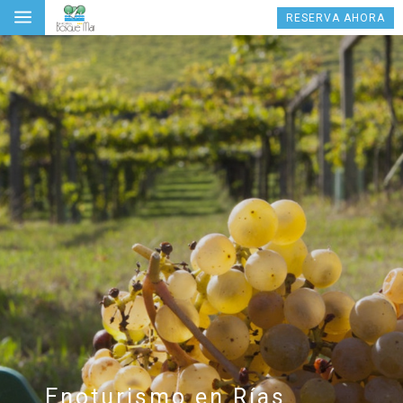
a
RESERVA AHORA
Enoturismo en Rías