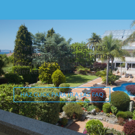
¿Tienes alguna pregunta?
Resolvemos las dudas más
frecuentes de nuestros
clientes
HAZ CLICK PARA IR A LAS FAQ