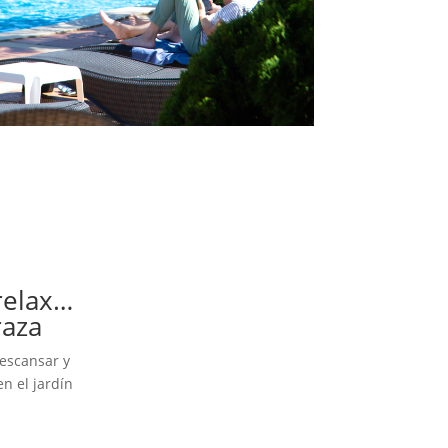
relax…
raza
descansar y
n el jardín