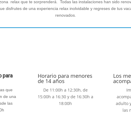
 zona relax que te sorprenderá. Todas las instalaciones han sido ren
e disfrutes de una experiencia relax inolvidable y regreses de tus vac
renovados.
Horario para menores
Los me
o para
de 14 años
acomp
De 11:00h a 12:30h, de
Im
ias que
15:00h a 16:30 y de 16:30h a
acompa
on de una
18:00h
adulto 
sde las
las 
00h